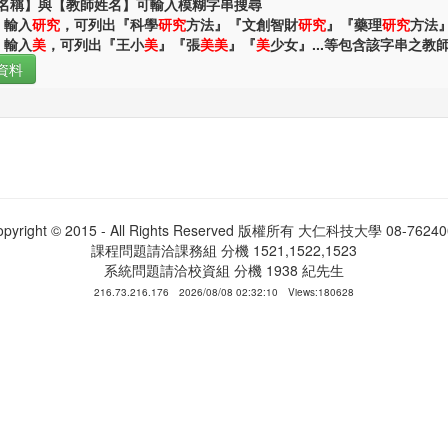
名稱】與【教師姓名】可輸入模糊字串搜尋
：輸入
研究
，可列出『科學
研究
方法』『文創智財
研究
』『藥理
研究
方法』
：輸入
美
，可列出『王小
美
』『張
美美
』『
美
少女』...等包含該字串之教
opyright © 2015 - All Rights Reserved 版權所有 大仁科技大學 08-76240
課程問題請洽課務組 分機 1521,1522,1523
系統問題請洽校資組 分機 1938 紀先生
216.73.216.176 2026/08/08 02:32:10 Views:180628