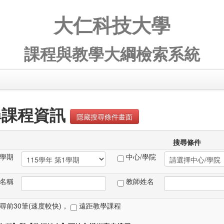
大仁科技大學
課程與教學大綱檢索系統
尋課程資訊
隱藏搜尋條件畫面
搜尋條件
學期
中心/學院
名稱
教師姓名
尋前30筆(速度較快)
，
遠距教學課程