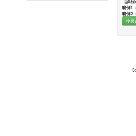
【課程
範例1
範例2
C